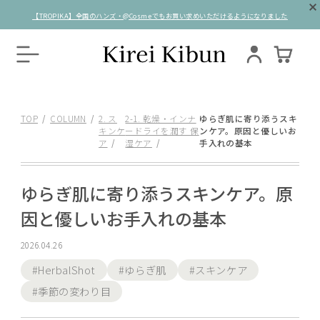
【TROPIKA】全国のハンズ・@Cosmeでもお買い求めいただけるようになりました
TOP
COLUMN
2. ス
2-1. 乾燥・インナ
ゆらぎ肌に寄り添うスキ
キンケ
ードライを潤す 保
ンケア。原因と優しいお
ア
湿ケア
手入れの基本
ゆらぎ肌に寄り添うスキンケア。原
因と優しいお手入れの基本
2026.04.26
#HerbalShot
#ゆらぎ肌
#スキンケア
#季節の変わり目