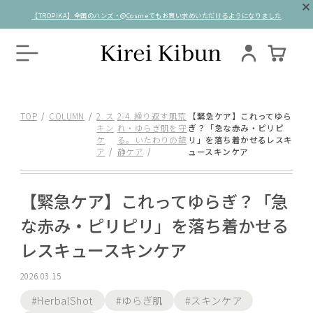
【TROPIKA】全国のハンズ・@Cosmeでもお買い求めいただけるようになりました
TOP
COLUMN
2. ス
2-4. 繰り返す肌荒
【緊急ケア】これってゆら
キン
れ・ゆらぎ肌を守
ぎ？「急な赤み・ピリピ
ケ
る。いたわりの鎮
リ」を落ち着かせるレスキ
ア
静ケア
ュースキンケア
【緊急ケア】これってゆらぎ？「急
な赤み・ピリピリ」を落ち着かせる
レスキュースキンケア
2026.03.15
#HerbalShot
#ゆらぎ肌
#スキンケア