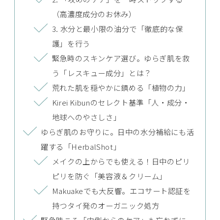
（高濃度成分のお休み）
3. 水分と最小限の油分で「徹底的な保
護」を行う
緊急時のスキンケア選び。ゆらぎ肌を救
う「レスキュー成分」とは？
荒れた肌を穏やかに鎮める「植物の力」
Kirei Kibunのセレクト基準「人・成分・
地球へのやさしさ」
ゆらぎ肌のお守りに。日中の水分補給にも活
躍する「HerbalShot」
メイクの上からでも使える！日中のピリ
ピリを防ぐ「美容液＆クリーム」
Makuakeでも大反響。エコサート認証を
持つタイ発のオーガニック処方