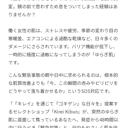
変。鏡の前で思わずため息をついてしまった経験はあ
りませんか？
働く女性の肌は、ストレスや疲労、季節の変わり目の
寒暖差、エアコンによる過酷な乾燥など、日々多くの
ダメージにさらされています。バリア機能が低下し、
一時的に極度に過敏になってしまうのが「ゆらぎ肌」
です。
こんな緊急事態の朝や日中に求められるのは、根本的
な肌質改善よりも「今、この瞬間の赤みやピリピリを
どうやって落ち着かせるか」というSOS対応です。
「『キレイ』を通じて『ゴキゲン』な日々を」提案す
るセレクトショップ「Kirei Kibun」が、突然のゆらぎ
肌に直面して焦っているあなたへ、発症から48時間以
内に行うべき「緊急対策」と、日中もやさしく肌を守